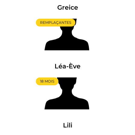
Greice
REMPLAÇANTES
Léa-Ève
18 MOIS
Lili