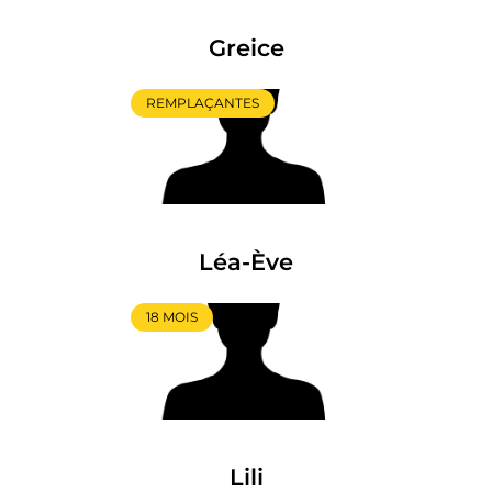
Greice
REMPLAÇANTES
Léa-Ève
18 MOIS
Lili